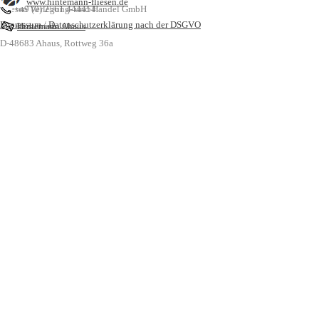
www.hintemann-fliesen.de
Fliesen Verlegung- und Handel GmbH
+49 (0) 2561 444454
Impressum
/
Datenschutzerklärung nach der DSGVO
Meisterbetrieb
Hintemann Ahaus
D-48683 Ahaus,
Rottweg 36a
Zurück zum Seiteninhalt