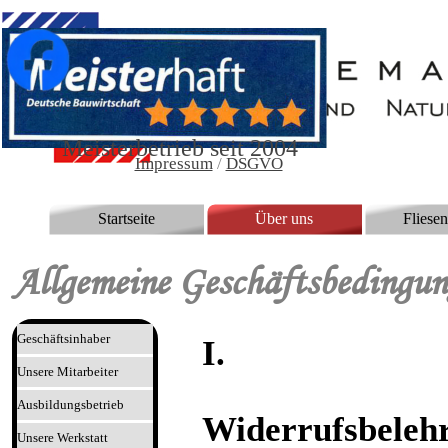
Direkt zum Seiteninhalt
Jetzt Steuervorteile sichern
Meisterbetrieb seit 2004
Impressum
/
DSGVO
Startseite
Über uns
Fliese
▼
Allgemeine Geschäftsbedingun
Geschäftsinhaber
I.
Unsere Mitarbeiter
Ausbildungsbetrieb
Widerrufsbeleh
Unsere Werkstatt