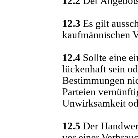
12.2
Der Angebots
12.3
Es gilt aussc
kaufmännischen Ve
12.4
Sollte eine e
lückenhaft sein o
Bestimmungen nich
Parteien vernünfti
Unwirksamkeit ode
12.5
Der Handwerks
vor einer Verbrauc